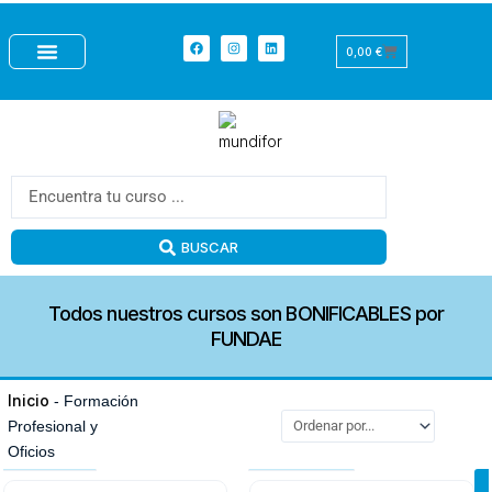
Ir
+
al
Facebook
Instagram
Linkedin
Carrito
0,00
€
contenido
CURSOS CON PRÁCTICAS
CURSOS GRATUITOS
FORMACIÓN BONIFICADA
Search
...
BUSCAR
Todos nuestros cursos son BONIFICABLES por
FUNDAE
Inicio
-
Formación
Profesional y
TPC/TPM
Baremable
Oficios