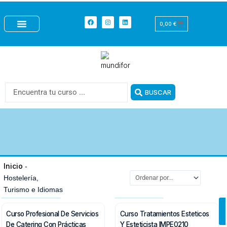
Ir
+
al
Facebook
Instagram
Linkedin
Carrito
0,00
€
contenido
CURSOS CON PRÁCTICAS
CURSOS GRATUITOS
FORMACIÓN BONIFICADA
Search
BUSCAR
...
Inicio
-
Hostelería,
Con prácticas
Baremable
Turismo e Idiomas
Curso Profesional De Servicios
Curso Tratamientos Esteticos
De Catering Con Prácticas
Y Esteticista IMPE0210