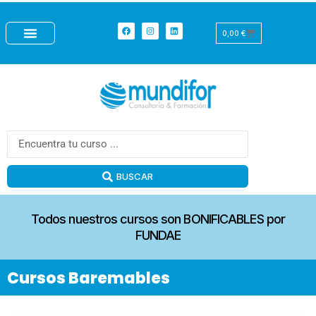
Ir
+
al
Facebook
Instagram
Linkedin
Carrito
0,00
€
contenido
Search
...
BUSCAR
Todos nuestros cursos son BONIFICABLES por
FUNDAE
Cursos Baremables