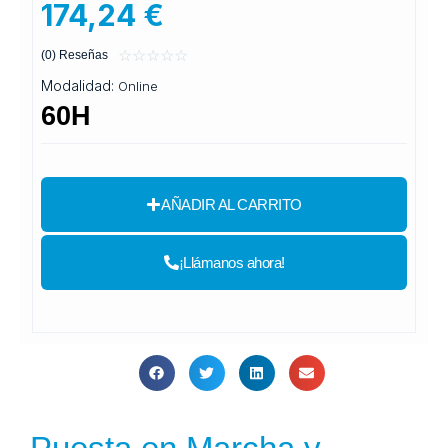
174,24 €
Valorado
☆
☆
☆
☆
☆
(0) Reseñas
con
Modalidad:
Online
0
60H
de
5
AÑADIR AL CARRITO
¡Llámanos ahora!