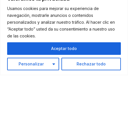
Usamos cookies para mejorar su experiencia de
navegación, mostrarle anuncios o contenidos
personalizados y analizar nuestro tráfico. Al hacer clic en
“Aceptar todo” usted da su consentimiento a nuestro uso
de las cookies.
Aceptar todo
Personalizar
Rechazar todo
Facebook
Instagram
Linkedin
[trustindex data-widget-id=c2fc65460d5c988c1246f8191e1]
PRÁCTICAS EN EMPRESAS
HOSTELERÍA, TURISMO E IDIOMAS