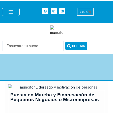
Ir
+
al
Facebook
Instagram
Linkedin
Carrito
0,00
€
contenido
CURSOS CON PRÁCTICAS
CURSOS GRATUITOS
FORMACIÓN BONIFICADA
Search
BUSCAR
...
Puesta en Marcha y Financiación de
Pequeños Negocios o Microempresas