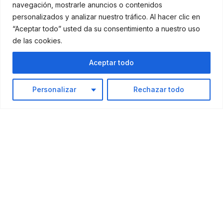
navegación, mostrarle anuncios o contenidos
personalizados y analizar nuestro tráfico. Al hacer clic en
“Aceptar todo” usted da su consentimiento a nuestro uso
de las cookies.
Aceptar todo
Personalizar
Rechazar todo
Facebook
Instagram
Linkedin
[trustindex data-widget-id=c2fc65460d5c988c1246f8191e1]
PRÁCTICAS EN EMPRESAS
HOSTELERÍA, TURISMO E IDIOMAS
PRL, TPC Y TPM
MARKETING Y VENTAS