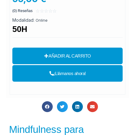
Valorado
☆
☆
☆
☆
☆
(0) Reseñas
con
Modalidad:
Online
0
50H
de
5
AÑADIR AL CARRITO
¡Llámanos ahora!
Mindfulness para